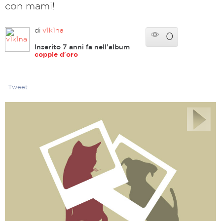
con mami!
di
v1k1na
0
Inserito 7 anni fa nell'album
coppie d'oro
Tweet