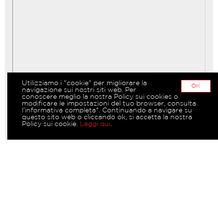
Utilizziamo i "cookie" per migliorare la
OK
navigazione sui nostri siti web. Per
conoscere meglio la nostra Policy sui cookies o
modificare le impostazioni del tuo browser, consulta
l’informativa completa*. Continuando a navigare su
questo sito web o cliccando ok, si accetta la nostra
Policy sui cookie.
Leggi qui
.