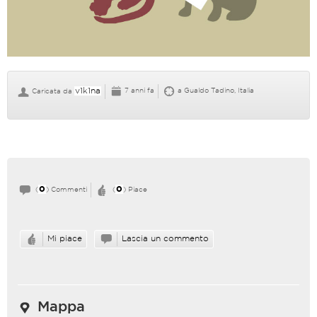
v1k1na
7 anni fa
a Gualdo Tadino, Italia
Caricata da
0
0
(
) Commenti
(
) Piace
Mi piace
Lascia un commento
Mappa