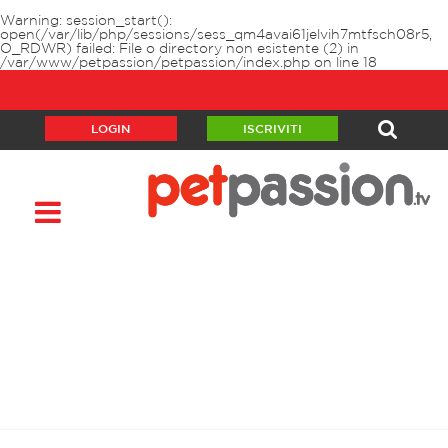
Warning
: session_start():
open(/var/lib/php/sessions/sess_qm4avai61jelvih7mtfsch08r5,
O_RDWR) failed: File o directory non esistente (2) in
/var/www/petpassion/petpassion/index.php
on line
18
LOGIN
ISCRIVITI