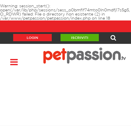
Warning
: session_start():
open(/var/lib/php/sessions/sess_o0bmflf74mto0ln0mdfj17s5g5,
O_RDWR) failed: File o directory non esistente (2) in
/var/www/petpassion/petpassion/index.php
on line
18
LOGIN
ISCRIVITI