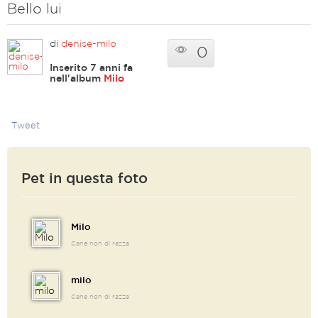
Bello lui
di
denise-milo
0
Inserito 7 anni fa
nell'album
Milo
Tweet
Pet in questa foto
Milo
Cane non di razza
milo
Cane non di razza