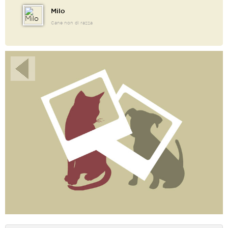
Milo
Cane non di razza