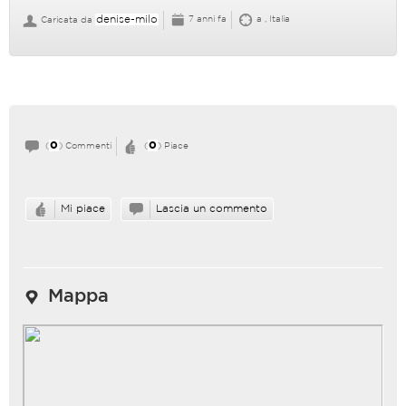
denise-milo
7 anni fa
a , Italia
Caricata da
0
0
(
) Commenti
(
) Piace
Mi piace
Lascia un commento
Mappa