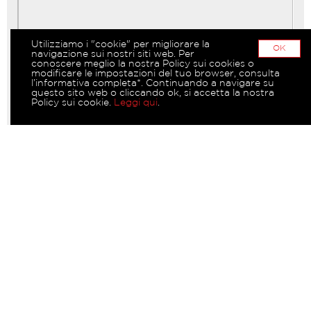
Utilizziamo i "cookie" per migliorare la
OK
navigazione sui nostri siti web. Per
conoscere meglio la nostra Policy sui cookies o
modificare le impostazioni del tuo browser, consulta
l’informativa completa*. Continuando a navigare su
questo sito web o cliccando ok, si accetta la nostra
Policy sui cookie.
Leggi qui
.