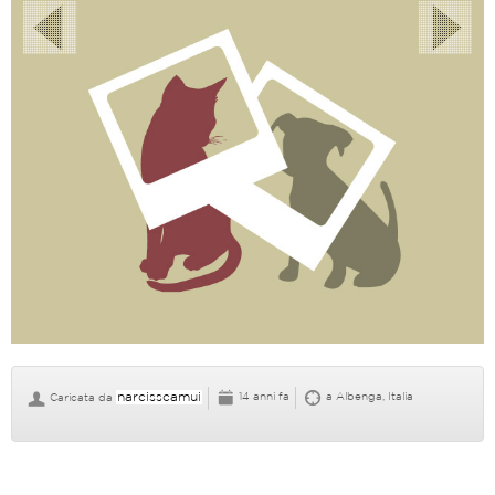
narcisscamui
14 anni fa
a Albenga, Italia
Caricata da