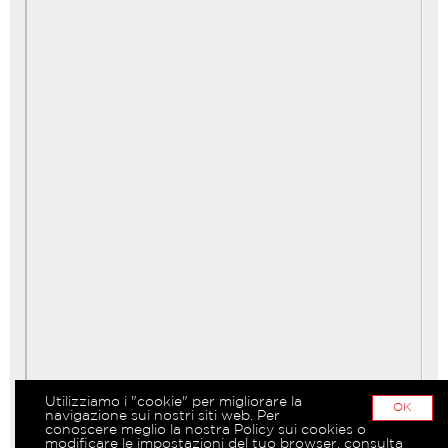
Utilizziamo i "cookie" per migliorare la
OK
navigazione sui nostri siti web. Per
conoscere meglio la nostra Policy sui cookies o
modificare le impostazioni del tuo browser, consulta