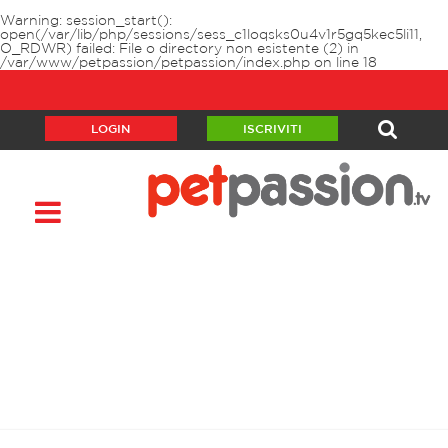
Warning
: session_start():
open(/var/lib/php/sessions/sess_c1loqsks0u4v1r5gq5kec5li11,
O_RDWR) failed: File o directory non esistente (2) in
/var/www/petpassion/petpassion/index.php
on line
18
LOGIN
ISCRIVITI