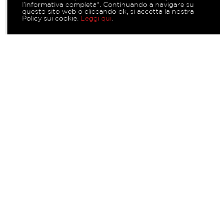
l’informativa completa*. Continuando a navigare su
questo sito web o cliccando ok, si accetta la nostra
Policy sui cookie.
Leggi qui
.