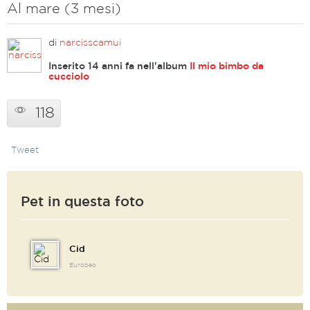
Al mare (3 mesi)
di
narcisscamui
Inserito 14 anni fa nell'album
Il mio bimbo da
cucciolo
118
Tweet
Pet in questa foto
Cid
Europeo