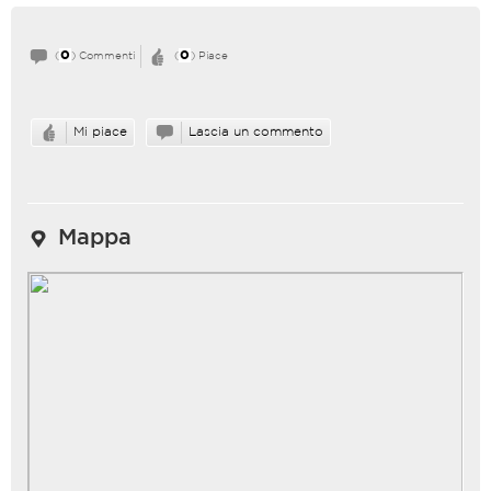
0
0
(
) Commenti
(
) Piace
Mi piace
Lascia un commento
Mappa