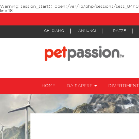
Warning
: session_start(): open(/var/lib/php/sessions/sess_84h
line
18
CHI SIAMO
ANNUNCI
RAZZE
HOME
DA SAPERE
DIVERTIMEN