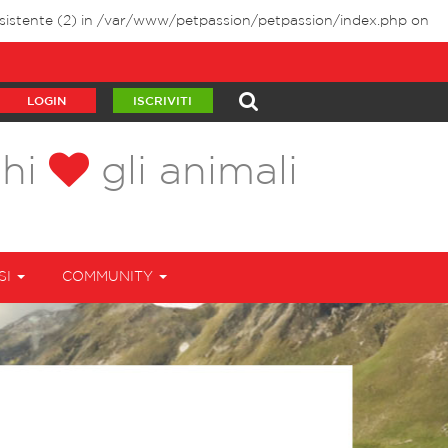
istente (2) in
/var/www/petpassion/petpassion/index.php
on
LOGIN
ISCRIVITI
chi
gli animali
SI
COMMUNITY