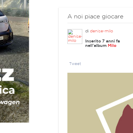
A noi piace giocare
di
denise-milo
Inserito 7 anni fa
nell'album
Milo
Tweet