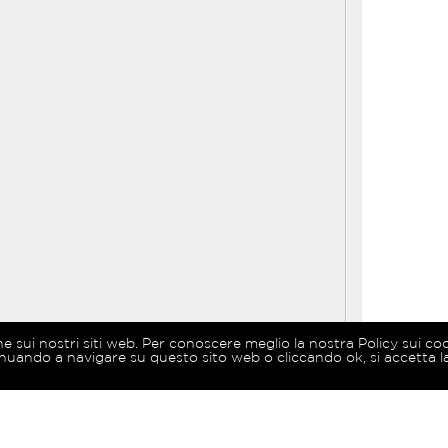
ne sui nostri siti web. Per conoscere meglio la nostra Policy sui co
nuando a navigare su questo sito web o cliccando ok, si accetta la