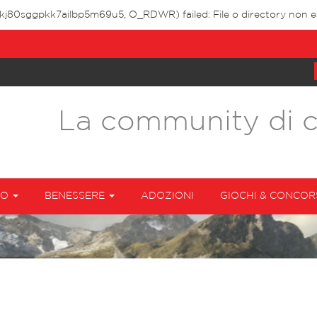
0kj80sggpkk7ailbp5m69u5, O_RDWR) failed: File o directory non es
La community di 
TO
BENESSERE
ADOZIONI
GIOCHI & CONCOR