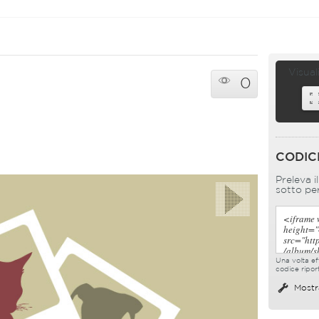
Visual
0
CODIC
Preleva i
sotto per
Una volta eff
codice ripor
Mostr