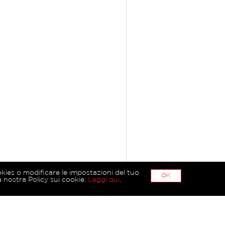
okies o modificare le impostazioni del tuo
OK
 nostra Policy sui cookie.
Leggi qui
.