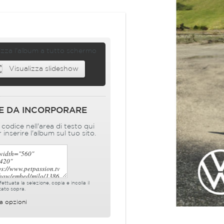
izza l'album a tutto schermo
Visualizza slideshow
E DA INCORPORARE
l codice nell'area di testo qui
 inserire l'album sul tuo sito.
ettuata la selezione, copia e incolla il
tato sopra.
a opzioni