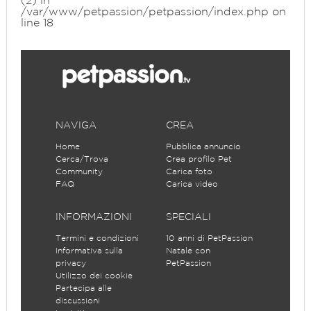
(2) in
/var/www/petpassion/petpassion/index.php
on
line
18
NAVIGA
CREA
Home
Pubblica annuncio
Cerca/Trova
Crea profilo Pet
Community
Carica foto
FAQ
Carica video
INFORMAZIONI
SPECIALI
Termini e condizioni
10 anni di PetPassion
Informativa sulla
Natale con
privacy
PetPassion
Utilizzo dei cookie
Partecipa alle
discussioni