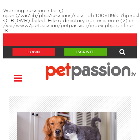
Warning
: session_start():
open(/var/lib/php/sessions/sess_dh4006t19ikt7hp5ush
O_RDWR) failed: File o directory non esistente (2) in
/var/www/petpassion/petpassion/index.php
on line
18
LOGIN
ISCRIVITI