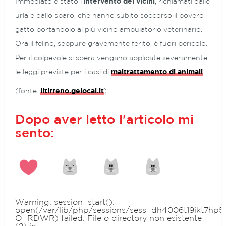
Immediato è stato l’
intervento dei vicini
, richiamati dalle
urla e dallo sparo, che hanno subito soccorso il povero
gatto portandolo al più vicino ambulatorio veterinario.
Ora il felino, seppure gravemente ferito, è fuori pericolo.
Per il colpevole si spera vengano applicate severamente
le leggi previste per i casi di
maltrattamento di animali
.
(fonte:
iltirreno.gelocal.it
)
Dopo aver letto l'articolo mi
sento:
Warning
: session_start():
open(/var/lib/php/sessions/sess_dh4006t19ikt7hp5u
O_RDWR) failed: File o directory non esistente