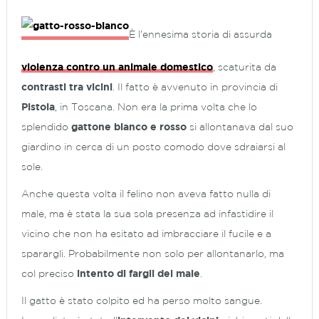
È l’ennesima storia di assurda
violenza contro un animale domestico
, scaturita da
contrasti tra vicini
. Il fatto è avvenuto in provincia di
Pistoia
, in Toscana. Non era la prima volta che lo
splendido
gattone bianco e rosso
si allontanava dal suo
giardino in cerca di un posto comodo dove sdraiarsi al
sole.
Anche questa volta il felino non aveva fatto nulla di
male, ma è stata la sua sola presenza ad infastidire il
vicino che non ha esitato ad imbracciare il fucile e a
sparargli. Probabilmente non solo per allontanarlo, ma
col preciso
intento di fargli del male
.
Il gatto è stato colpito ed ha perso molto sangue.