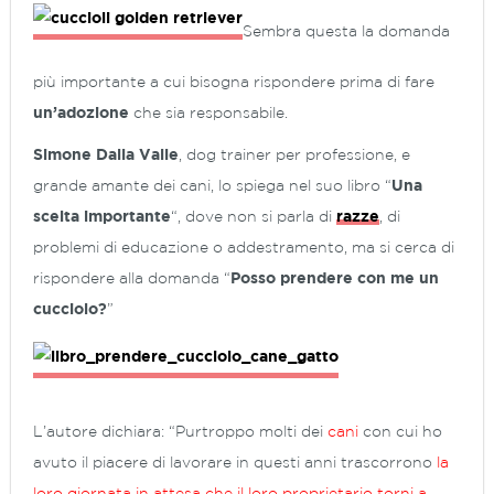
Sembra questa la domanda
più importante a cui bisogna rispondere prima di fare
un’adozione
che sia responsabile.
Simone Dalla Valle
, dog trainer per professione, e
grande amante dei cani, lo spiega nel suo libro “
Una
scelta importante
“, dove non si parla di
razze
, di
problemi di educazione o addestramento, ma si cerca di
rispondere alla domanda “
Posso prendere con me un
cucciolo?
”
L’autore dichiara: “Purtroppo molti dei
cani
con cui ho
avuto il piacere di lavorare in questi anni trascorrono
la
loro giornata in attesa che il loro proprietario torni a