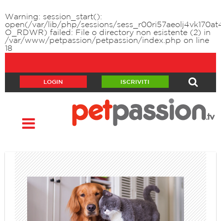
Warning
: session_start():
open(/var/lib/php/sessions/sess_r00ri57aeolj4vk170at
O_RDWR) failed: File o directory non esistente (2) in
/var/www/petpassion/petpassion/index.php
on line
18
LOGIN
ISCRIVITI