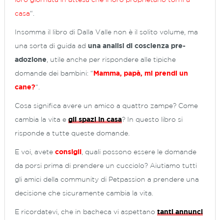
casa
“.
Insomma il libro di Dalla Valle non è il solito volume, ma
una sorta di guida ad
una analisi di coscienza pre-
adozione
, utile anche per rispondere alle tipiche
domande dei bambini: “
Mamma, papà, mi prendi un
cane?
“.
Cosa significa avere un amico a quattro zampe? Come
cambia la vita e
gli spazi in casa
? In questo libro si
risponde a tutte queste domande.
E voi, avete
consigli
, quali possono essere le domande
da porsi prima di prendere un cucciolo? Aiutiamo tutti
gli amici della community di Petpassion a prendere una
decisione che sicuramente cambia la vita.
E ricordatevi, che in bacheca vi aspettano
tanti annunci