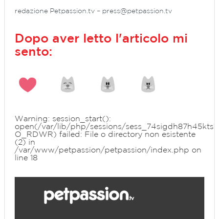
redazione Petpassion.tv –
press@petpassion.tv
Dopo aver letto l'articolo mi
sento:
Warning
: session_start():
open(/var/lib/php/sessions/sess_74sigdh87h45kts
O_RDWR) failed: File o directory non esistente
(2) in
/var/www/petpassion/petpassion/index.php
on
line
18