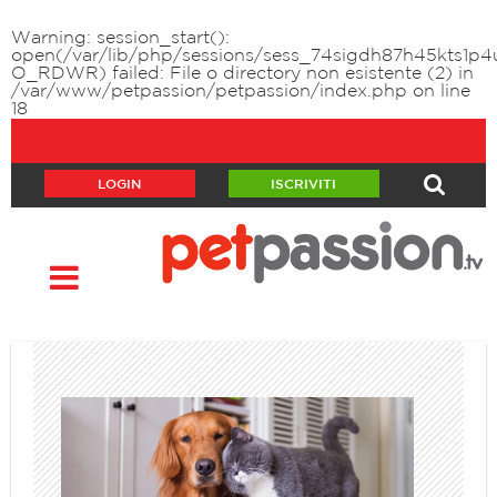
Warning
: session_start():
open(/var/lib/php/sessions/sess_74sigdh87h45kts1p
O_RDWR) failed: File o directory non esistente (2) in
/var/www/petpassion/petpassion/index.php
on line
18
LOGIN
ISCRIVITI