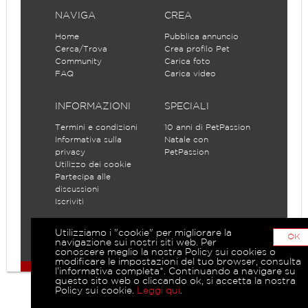
NAVIGA
CREA
Home
Pubblica annuncio
Cerca/Trova
Crea profilo Pet
Community
Carica foto
FAQ
Carica video
INFORMAZIONI
SPECIALI
Termini e condizioni
10 anni di PetPassion
Informativa sulla
Natale con
privacy
PetPassion
Utilizzo dei cookie
Partecipa alle
discussioni
Iscriviti
Utilizziamo i "cookie" per migliorare la
OK
navigazione sui nostri siti web. Per
conoscere meglio la nostra Policy sui cookies o
modificare le impostazioni del tuo browser, consulta
l’informativa completa*. Continuando a navigare su
questo sito web o cliccando ok, si accetta la nostra
Policy sui cookie.
Leggi qui
.