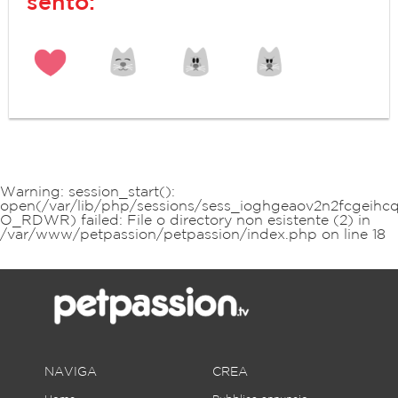
sento:
Warning
: session_start():
open(/var/lib/php/sessions/sess_ioghgeaov2n2fcgeihcq1
O_RDWR) failed: File o directory non esistente (2) in
/var/www/petpassion/petpassion/index.php
on line
18
NAVIGA
CREA