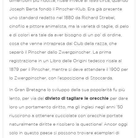
dimensioni più ridotte, risale invece al 1895 circa, quando
Joseph Berta fondò il Pinscher-Klub. Era già presente
uno standard redatto nel 1880 da Richard Strebel,
cinofilo e pittore animalista, ma la varietà di taglie, di pelo
e di colori era tale da aver bisogno di un po’ di ordine,
cosa che venne intrapresa dal Club della razza, che
separò il Pinscher dallo Zwergpinscher. La prima
registrazione in un Libro delle Origini tedesco risale al
1879 per il Pinscher, mentre si deve attendere il 1900 per
lo Zwergpinscher, con l’esposizione di Stoccarda.
In Gran Bretagna lo sviluppo della sua popolarità fu più
lento, per via del
divieto di tagliare le orecchie
per dare
loro un portamento diritto, ma gli inglesi negli anni ’50
riuscirono a ottenere cucciolate con orecchie portate
naturalmente diritte e risolsero la questione! Ancor oggi
solo in questo paese si possono trovare esemplari di