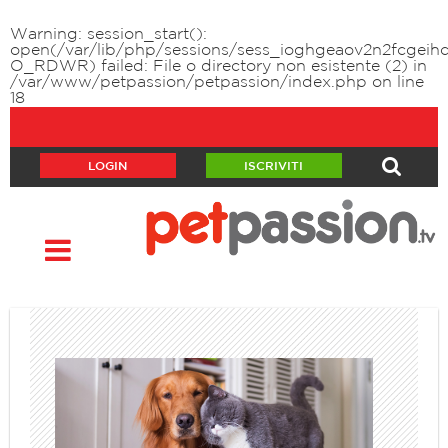
Warning
: session_start():
open(/var/lib/php/sessions/sess_ioghgeaov2n2fcgeihc
O_RDWR) failed: File o directory non esistente (2) in
/var/www/petpassion/petpassion/index.php
on line
18
LOGIN
ISCRIVITI