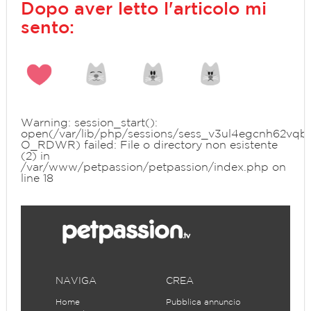
Dopo aver letto l'articolo mi
sento:
Warning
: session_start():
open(/var/lib/php/sessions/sess_v3ul4egcnh62vqb6r
O_RDWR) failed: File o directory non esistente
(2) in
/var/www/petpassion/petpassion/index.php
on
line
18
NAVIGA
CREA
Home
Pubblica annuncio