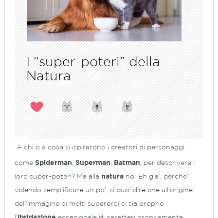
I “super-poteri” della
Natura
A chi o a cosa si ispirarono i creatori di personaggi
come
Spiderman
,
Superman
,
Batman
, per descrivere i
loro super-poteri? Ma alla
natura
no! Eh gia’, perche’
volendo semplificare un po’, si puo’ dire che all’origine
dell’immagine di molti supereroi ci sia proprio
l’
ibridazione
eccezionale di caratteri propriamente