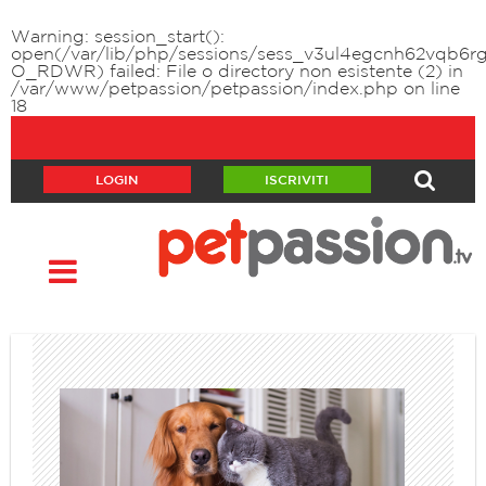
Warning
: session_start():
open(/var/lib/php/sessions/sess_v3ul4egcnh62vqb6rgp
O_RDWR) failed: File o directory non esistente (2) in
/var/www/petpassion/petpassion/index.php
on line
18
LOGIN
ISCRIVITI