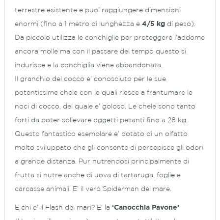
terrestre esistente e puo’ raggiungere dimensioni
enormi (fino a 1 metro di lunghezza e
4/5 kg
di peso).
Da piccolo utilizza le conchiglie per proteggere l’addome
ancora molle ma con il passare del tempo questo si
indurisce e la conchiglia viene abbandonata.
Il granchio del cocco e’ conosciuto per le sue
potentissime chele con le quali riesce a frantumare le
noci di cocco, del quale e’ goloso. Le chele sono tanto
forti da poter sollevare oggetti pesanti fino a 28 kg.
Questo fantastico esemplare e’ dotato di un olfatto
molto sviluppato che gli consente di percepisce gli odori
a grande distanza. Pur nutrendosi principalmente di
frutta si nutre anche di uova di tartaruga, foglie e
carcasse animali. E’ il vero Spiderman del mare.
E chi e’ il Flash dei mari? E’ la
‘Canocchia Pavone’