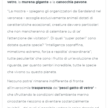
vetro
, la
murena gigante
e la
canocchia pavone
.
“La mostra – spiegano gli organizzatori da Gardaland nel
veronese – accoglie esclusivamente animali dotati di
caratteristiche eccezionali, creature davvero particolari
che non mancheranno di calamitare su di se’
l’attenzione dei visitatori”. Di quali “super poteri” sono
dotate queste specie? “Intelligenza sopraffina,
mimetismo estremo, forza e rapidita’ straordinarie”;
tutte peculiarita’ che sono i frutto di un’evoluzione che
riguarda, per quanto sembri incredibile, tutte le specie
che vivono su questo pianeta.
Nessuno potra’ rimanere indifferente di fronte
all’inverosimile
trasparenza
dei
‘pesci gatto di vetro’
–
che sfruttando le condizioni dell’ambiente marino
circostante riescono a diventare sostanzialmente