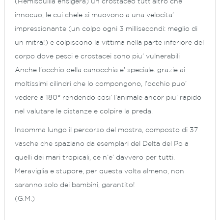
(Hemisquilla ensigera) un crostaceo tutt’altro che
innocuo, le cui chele si muovono a una velocita’
impressionante (un colpo ogni 3 millisecondi: meglio di
un mitra!) e colpiscono la vittima nella parte inferiore del
corpo dove pesci e crostacei sono piu’ vulnerabili
Anche l’occhio della canocchia e’ speciale: grazie ai
moltissimi cilindri che lo compongono, l’occhio puo’
vedere a 180° rendendo cosi’ l’animale ancor piu’ rapido
nel valutare le distanze e colpire la preda.
Insomma lungo il percorso del mostra, composto di 37
vasche che spaziano da esemplari del Delta del Po a
quelli dei mari tropicali, ce n’e’ davvero per tutti.
Meraviglia e stupore, per questa volta almeno, non
saranno solo dei bambini, garantito!
(G.M.)