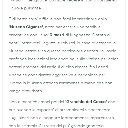
invisibili – dei quali e’ possibile vedere la spina dorsale ed
il cuore pulsante.
E di certo sara’ difficile non farsi impressinare dalla
‘Murena Gigante’
, nota per essere una temibile
predatrice con i suoi
3 metri
di lunghezza. Dotata di
denti ”retrovolti”, aguzzi e robusti, in caso di attacco la
Murena, attraverso questa particolare dentatura, lascia
profonde lacerazioni lasciando poi sulla vittima pericolosi
batteri prodotti dai residui di cibo rimasti fra i denti.
Anche se considerata aggressiva e pericolosa per
l’uomo la Murena attacca raramente a meno che non
venga disturbata.
Non dimentichiamoci poi del
‘Granchio del Cocco’
che
pur avendo la capacita’ di arrampicarsi velocemente
sugli alberi non e’ neppure lontanamente imparentato
con la scimmia. Si tratta del piu’ grande granchio