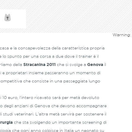
Warning
:
asa e la consapevolezza della caratteristica propria
e lo spunto per una corsa a due dove il trainer è il
rliamo della
Stracanina 2011
che si svolge a
Genova
il
i e proprietari insieme passeranno un momento di
competitiva che consiste in una passeggiata lungo
 di 10 euro, l’intero ricavato sarà per metà devoluto
vizio degli anziani di Genova che devono accompagnare
i studi veterinari. L’altra metà servirà per sostenere il
rurgia
che sta svolgendo un importante screening di
ologia che ogni anno colpisce in Italia un neonato su