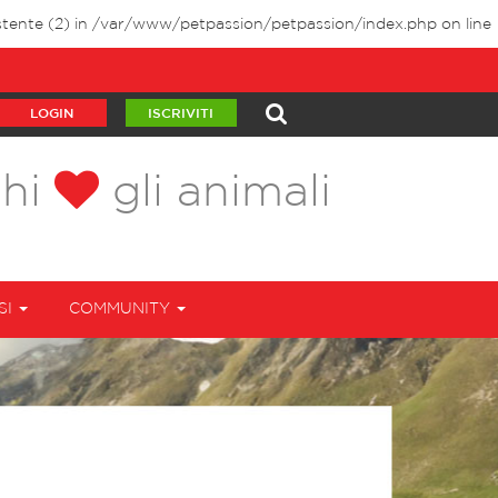
tente (2) in
/var/www/petpassion/petpassion/index.php
on line
LOGIN
ISCRIVITI
chi
gli animali
SI
COMMUNITY