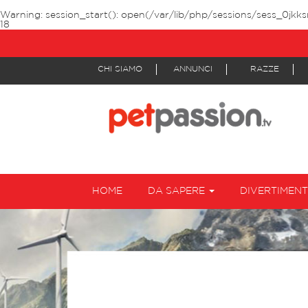
Warning
: session_start(): open(/var/lib/php/sessions/sess_0jkk
18
CHI SIAMO
ANNUNCI
RAZZE
HOME
DA SAPERE
DIVERTIMEN