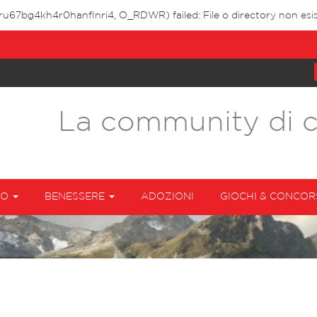
sru67bg4kh4r0hanflnri4, O_RDWR) failed: File o directory non esis
La community di 
TO
BENESSERE
ADOZIONI
GIOCHI & CONCOR