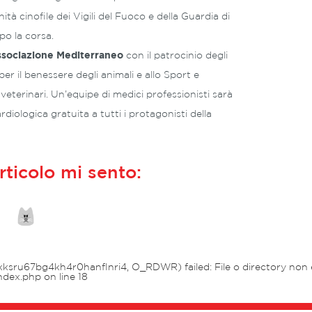
ità cinofile dei Vigili del Fuoco e della Guardia di
o la corsa.
ssociazione Mediterraneo
con il patrocinio degli
per il benessere degli animali e allo Sport e
veterinari. Un’equipe di medici professionisti sarà
rdiologica gratuita a tutti i protagonisti della
rticolo mi sento:
ksru67bg4kh4r0hanflnri4, O_RDWR) failed: File o directory non e
ndex.php
on line
18