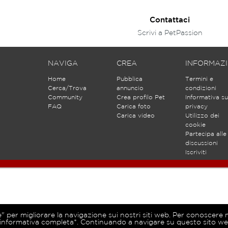
Contattaci
Scrivi a PetPassion
NAVIGA
CREA
INFORMAZI
Home
Pubblica
Termini e
Cerca/Trova
annuncio
condizioni
Community
Crea profilo Pet
Informativa su
FAQ
Carica foto
privacy
Carica video
Utilizzo dei
cookie
Partecipa alle
discussioni
Iscriviti
e" per migliorare la navigazione sui nostri siti web. Per conoscere 
’informativa completa*. Continuando a navigare su questo sito web 