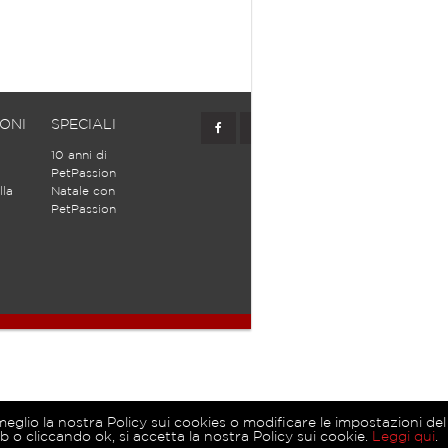
ONI
SPECIALI
10 anni di
PetPassion
lla
Natale con
PetPassion
meglio la nostra Policy sui cookies o modificare le impostazioni del
o cliccando ok, si accetta la nostra Policy sui cookie.
Leggi qui
.