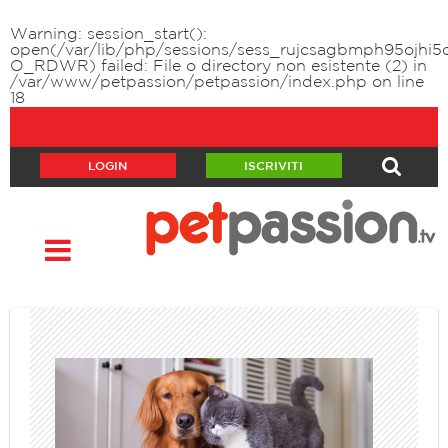
Warning
: session_start():
open(/var/lib/php/sessions/sess_rujcsagbmph95ojhi5d
O_RDWR) failed: File o directory non esistente (2) in
/var/www/petpassion/petpassion/index.php
on line
18
LOGIN
ISCRIVITI