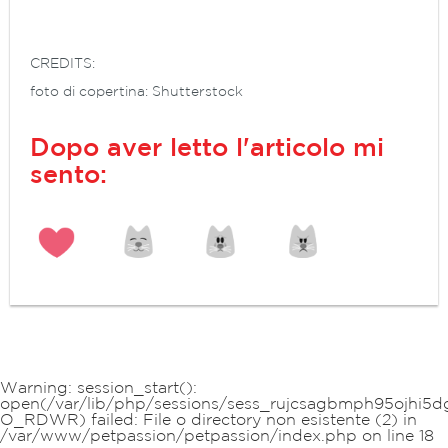
CREDITS:
foto di copertina: Shutterstock
Dopo aver letto l'articolo mi
sento:
Warning
: session_start():
open(/var/lib/php/sessions/sess_rujcsagbmph95ojhi5dg
O_RDWR) failed: File o directory non esistente (2) in
/var/www/petpassion/petpassion/index.php
on line
18