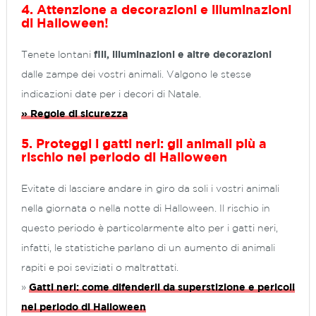
4. Attenzione a decorazioni e illuminazioni
di Halloween!
Tenete lontani
fili, illuminazioni e altre decorazioni
dalle zampe dei vostri animali. Valgono le stesse
indicazioni date per i decori di Natale.
» Regole di sicurezza
5. Proteggi i gatti neri: gli animali più a
rischio nel periodo di Halloween
Evitate di lasciare andare in giro da soli i vostri animali
nella giornata o nella notte di Halloween. Il rischio in
questo periodo è particolarmente alto per i gatti neri,
infatti, le statistiche parlano di un aumento di animali
rapiti e poi seviziati o maltrattati.
»
Gatti neri: come difenderli da superstizione e pericoli
nel periodo di Halloween