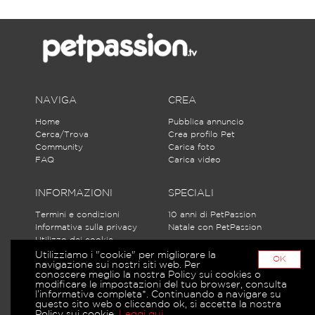
NAVIGA
CREA
Home
Pubblica annuncio
Cerca/Trova
Crea profilo Pet
Community
Carica foto
FAQ
Carica video
INFORMAZIONI
SPECIALI
Termini e condizioni
10 anni di PetPassion
Informativa sulla privacy
Natale con PetPassion
Utilizzo dei cookie
Partecipa alle discussioni
Utilizziamo i "cookie" per migliorare la
OK
navigazione sui nostri siti web. Per
Iscriviti
conoscere meglio la nostra Policy sui cookies o
modificare le impostazioni del tuo browser, consulta
l’informativa completa*. Continuando a navigare su
questo sito web o cliccando ok, si accetta la nostra
Policy sui cookie.
Leggi qui
.