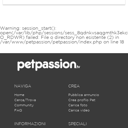
Warning
: session_start():
open(/var/lib/php/sessions/sess_8qdnkvsaqgmthk3ekc
O_RDWR) failed: File o directory non esistente (2) in
/var/www/petpassion/petpassion/index.php
on line
18
NAVIGA
CREA
Home
Pubblica annuncio
Cerca/Trova
Crea profilo Pet
Community
Carica foto
FAQ
Carica video
INFORMAZIONI
SPECIALI