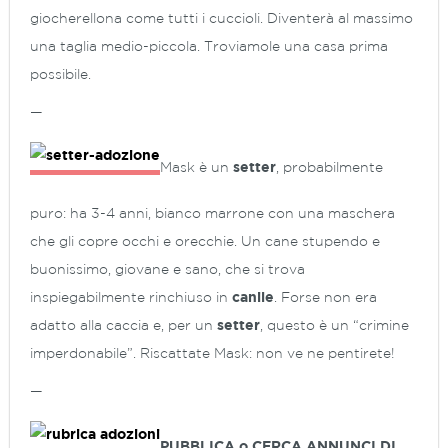
giocherellona come tutti i cuccioli. Diventerà al massimo
una taglia medio-piccola. Troviamole una casa prima
possibile.
—
Mask è un
setter
, probabilmente
puro: ha 3-4 anni, bianco marrone con una
maschera
che gli copre occhi e orecchie. Un cane stupendo e
buonissimo, giovane e sano, che si trova
inspiegabilmente rinchiuso in
canile
. Forse non era
adatto alla caccia e, per un
setter
, questo è un “crimine
imperdonabile”. Riscattate Mask: non ve ne pentirete!
—
PUBBLICA o CERCA ANNUNCI DI