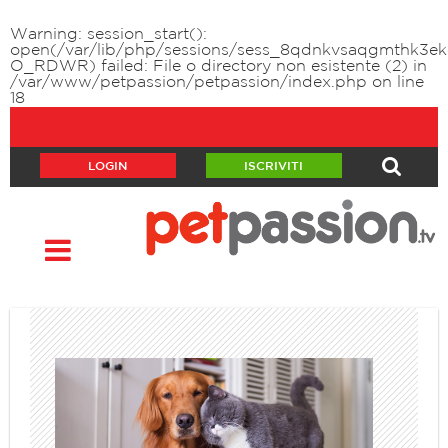
Warning
: session_start():
open(/var/lib/php/sessions/sess_8qdnkvsaqgmthk3ek
O_RDWR) failed: File o directory non esistente (2) in
/var/www/petpassion/petpassion/index.php
on line
18
LOGIN
ISCRIVITI