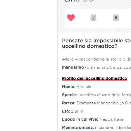
Pensate sia impossibile st
uccellino domestico?
Allora vi raccontiamo la storia di
B
mandarino
(diamantino), e del suo
Profilo dell’uccellino domestico
Nome:
Briciola
Specie:
uccellino diurno della famigl
Razza:
Diamante Mandarino (o Di
Età:
2 anni
Luogo in cui vive:
Napoli, Italia
Mamma umana:
nickname “deside