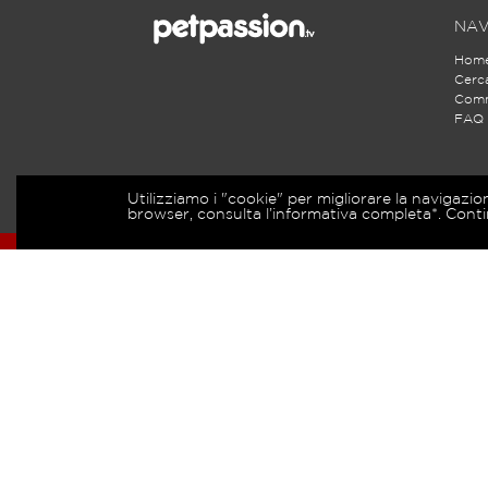
NAV
Hom
Cerc
Comm
FAQ
Utilizziamo i "cookie" per migliorare la navigazio
browser, consulta l’informativa completa*. Conti