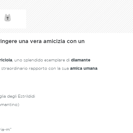
ringere una vera amicizia con un
riciola
, uno splendido esemplare di
diamante
 straordinario rapporto con la sua
amica umana
.
ia degli Estrildidi
amantino)
ria-m”