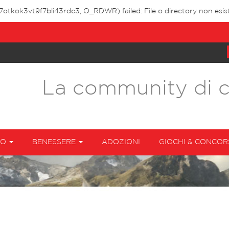
7otkok3vt9f7bli43rdc3, O_RDWR) failed: File o directory non esis
La community di 
TO
BENESSERE
ADOZIONI
GIOCHI & CONCOR