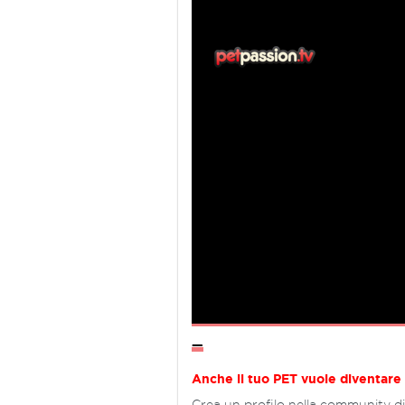
—
Anche il tuo PET vuole diventare
Crea un profilo nella community di