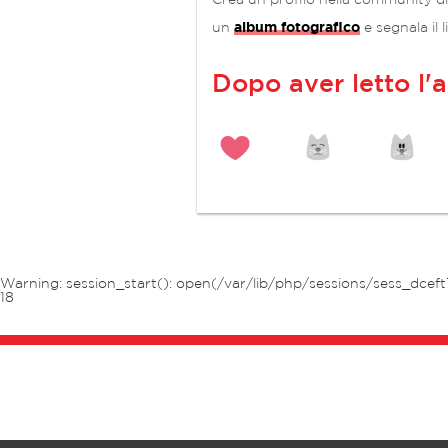
un
album fotografico
e segnala il 
Dopo aver letto l'a
Warning
: session_start(): open(/var/lib/php/sessions/sess_dceft
18