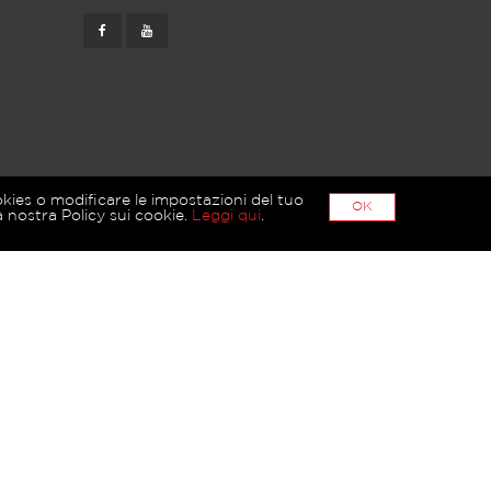
okies o modificare le impostazioni del tuo
OK
 nostra Policy sui cookie.
Leggi qui
.