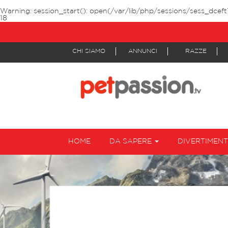
Warning
: session_start(): open(/var/lib/php/sessions/sess_dceft
18
CHI SIAMO
ANNUNCI
RAZZE
HOME
DA SAPERE
DIVERTIMEN