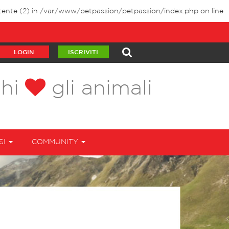
tente (2) in
/var/www/petpassion/petpassion/index.php
on line
LOGIN
ISCRIVITI
chi
gli animali
SI
COMMUNITY