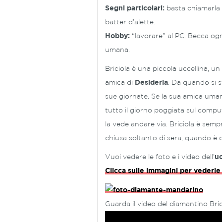
Segni particolari:
basta chiamarla d
batter d’alette.
Hobby:
“lavorare” al PC. Becca ogn
umana.
Briciola è una piccola uccellina, un
amica di
Desideria
. Da quando si s
sue giornate. Se la sua amica uman
tutto il giorno poggiata sul compute
la vede andare via. Briciola è semp
chiusa soltanto di sera, quando è 
Vuoi vedere le foto e i video dell’
uc
Clicca sulle immagini per vederle
Guarda il video del diamantino Bri