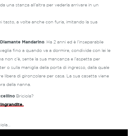
a una stanza all’altra per vederla arrivare in un
i tasto, a volte anche con furia, imitando la sua
Diamante Mandarino
. Ha 2 anni ed è l’inseparabile
veglia fino a quando va a dormire, condivide con lei le
a non c’è, sente la sua mancanza e l’aspetta per
r o sulla maniglia della porta di ingresso, dalla quale
re libera di gironzolare per casa. La sua casetta viene
ora della nanna.
cellino
Briciola?
 ingrandite.
ciola…