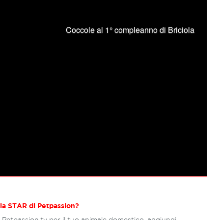
 la STAR di Petpassion?
 Petpassion.tv per il tuo animale domestico, aggiungi