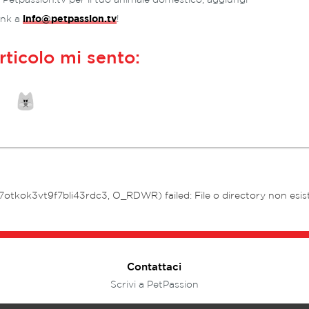
link a
info@petpassion.tv
!
rticolo mi sento:
7otkok3vt9f7bli43rdc3, O_RDWR) failed: File o directory non esis
Contattaci
Scrivi a PetPassion