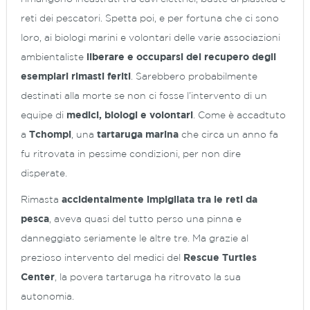
reti dei pescatori. Spetta poi, e per fortuna che ci sono
loro, ai biologi marini e volontari delle varie associazioni
ambientaliste
liberare e occuparsi del recupero degli
esemplari rimasti feriti
. Sarebbero probabilmente
destinati alla morte se non ci fosse l’intervento di un
equipe di
medici, biologi e volontari
. Come è accadtuto
a
Tchompi
, una
tartaruga marina
che circa un anno fa
fu ritrovata in pessime condizioni, per non dire
disperate.
Rimasta
accidentalmente impigliata tra le reti da
pesca
, aveva quasi del tutto perso una pinna e
danneggiato seriamente le altre tre. Ma grazie al
prezioso intervento del medici del
Rescue Turtles
Center
, la povera tartaruga ha ritrovato la sua
autonomia.