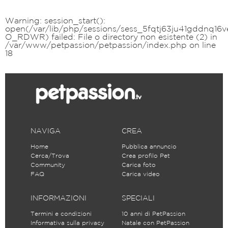
Warning
: session_start():
open(/var/lib/php/sessions/sess_5fqtj63ju41gddnq16v
O_RDWR) failed: File o directory non esistente (2) in
/var/www/petpassion/petpassion/index.php
on line
18
NAVIGA
CREA
Home
Pubblica annuncio
Cerca/Trova
Crea profilo Pet
Community
Carica foto
FAQ
Carica video
INFORMAZIONI
SPECIALI
Termini e condizioni
10 anni di PetPassion
Informativa sulla privacy
Natale con PetPassion