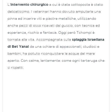
L’
intervento chirurgico
a cui è stata sottoposta è stato
delicatissimo. I veterinari hanno dovuto amputarle una
pinna ed inserire viti e piastre metalliche, utilizzando
anche pezzi di osso ricavati dal guscio, con tecnica ed
esperienza, rischio e fantasia. Oggi però Tchompi è
tornata alla vita. Accompagnata sulla
spiaggia israeliana
di Bet Yanai
da una schiera di appassionati, studiosi e
bambini, ha potuto riconquistare le acque del mare
aperto. Con calma, lentamente: come ogni tartaruga che
si rispetti.