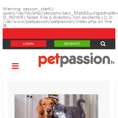
Warning
: session_start():
open(/var/lib/php/sessions/sess_5fqtj63ju41gddnq16v
O_RDWR) failed: File o directory non esistente (2) in
/var/www/petpassion/petpassion/index.php
on line
18
LOGIN
ISCRIVITI