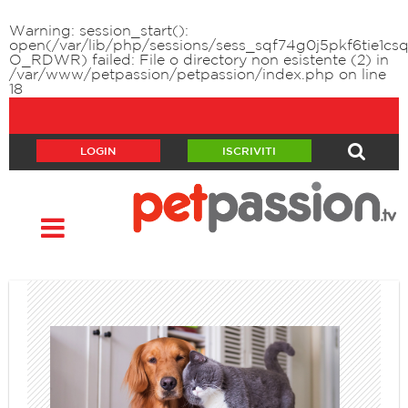
Warning
: session_start():
open(/var/lib/php/sessions/sess_sqf74g0j5pkf6tie1cs
O_RDWR) failed: File o directory non esistente (2) in
/var/www/petpassion/petpassion/index.php
on line
18
LOGIN
ISCRIVITI