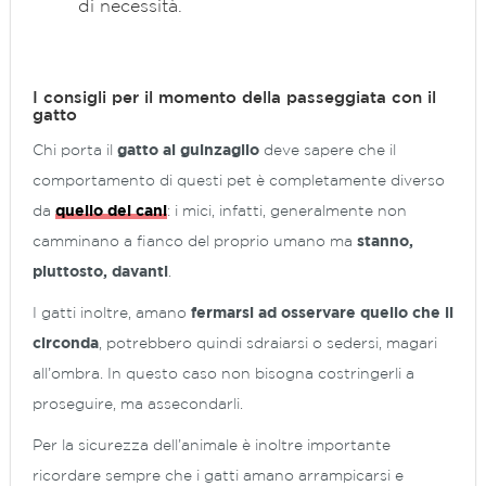
di necessità.
I consigli per il momento della passeggiata con il
gatto
Chi porta il
gatto al guinzaglio
deve sapere che il
comportamento di questi pet è completamente diverso
da
quello dei cani
: i mici, infatti, generalmente non
camminano a fianco del proprio umano ma
stanno,
piuttosto, davanti
.
I gatti inoltre, amano
fermarsi ad osservare quello che li
circonda
, potrebbero quindi sdraiarsi o sedersi, magari
all’ombra. In questo caso non bisogna costringerli a
proseguire, ma assecondarli.
Per la sicurezza dell’animale è inoltre importante
ricordare sempre che i gatti amano arrampicarsi e