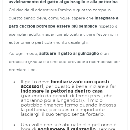
avvicinamento del gatto al guinzaglio e alla pettorina
.
Chi decide di addestrare l’amico a quattro zampe in
questo senso deve, comunque, sapere che
insegnare a
gatti cuccioli potrebbe essere più semplice
rispetto a
esemplari adulti, magari già abituati a vivere l’esterno in
autonomia o particolarmente casalinghi.
Ad ogni modo,
abituare il gatto al guinzaglio
è un
processo graduale e che può prevedere ricompense per
premiare il pet:
Il gatto deve
familiarizzare con questi
accessori
, per questo è bene iniziare a far
indossare la pettorina dentro casa
(partendo da periodi di tempi previ, che
andranno poi allungandosi). Il micio
potrebbe rimanere fermo quando indossa
la pettorina, per questo è importante
lasciargli il suo tempo senza forzarlo.
Una volta che si è abituato alla pettorina è
l’ora di
aggiungere il guinzaglio
, sempre