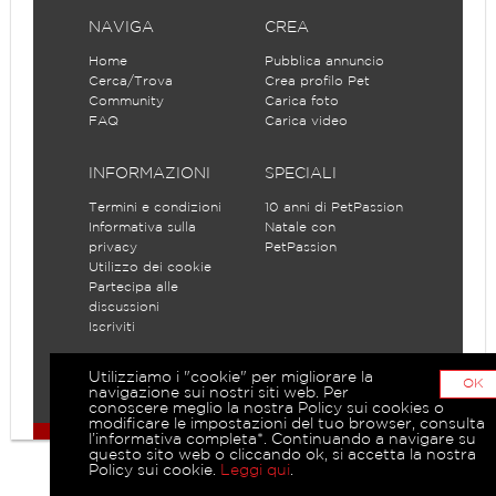
NAVIGA
CREA
Home
Pubblica annuncio
Cerca/Trova
Crea profilo Pet
Community
Carica foto
FAQ
Carica video
INFORMAZIONI
SPECIALI
Termini e condizioni
10 anni di PetPassion
Informativa sulla
Natale con
privacy
PetPassion
Utilizzo dei cookie
Partecipa alle
discussioni
Iscriviti
Utilizziamo i "cookie" per migliorare la
OK
navigazione sui nostri siti web. Per
conoscere meglio la nostra Policy sui cookies o
modificare le impostazioni del tuo browser, consulta
l’informativa completa*. Continuando a navigare su
questo sito web o cliccando ok, si accetta la nostra
Policy sui cookie.
Leggi qui
.