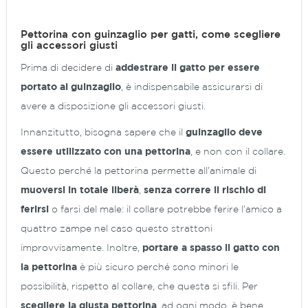
Pettorina con guinzaglio per gatti, come scegliere
gli accessori giusti
Prima di decidere di
addestrare il gatto per essere
portato al guinzaglio
, è indispensabile assicurarsi di
avere a disposizione gli accessori giusti.
Innanzitutto, bisogna sapere che il
guinzaglio deve
essere utilizzato con una pettorina
, e non con il collare.
Questo perché la pettorina permette all’animale di
muoversi in totale liberà
,
senza correre il rischio di
ferirsi
o farsi del male: il collare potrebbe ferire l’amico a
quattro zampe nel caso questo strattoni
improvvisamente. Inoltre,
portare a spasso il gatto con
la pettorina
è più sicuro perché sono minori le
possibilità, rispetto al collare, che questa si sfili. Per
scegliere la giusta pettorina
, ad ogni modo, è bene