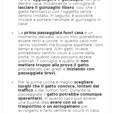
dentro casa. Inizialmente si consiglia di
lasciare il guinzaglio libero
, così che il
gatto familiarizzi con l’oggetto senza
sentirsi limitato. In seguito, è possibile
iniziare a portare l’animale al guinzaglio in
casa!
La
prima passeggiata fuori casa
è un
momento delicato. Alcuni mici potrebbero
essere restii a uscire, in questo caso non
vanno costretti ma bisogna aspettare i loro
tempi e riprovare. Altri gatti, invece,
potrebbero sentirsi sicuri e uscire dalla
porta, in questo caso possono essere
premiati. Il consiglio è quello di
non
mettere troppo alla prova il gatto
,
procedendo per gradi e
iniziando con
passeggiate brevi.
Per le prime uscite è meglio
scegliere
luoghi che il gatto conosce, lontani dal
traffico
e dai rumori forti. Durante la
passeggiata il
gatto potrebbe comunque
spaventarsi
, in questo caso può essere
una buona idea
avere con sé un
trasportino o un asciugamano
per
avvolgerlo e farlo sentire al sicuro in caso