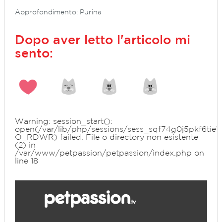
Approfondimento: Purina
Dopo aver letto l'articolo mi
sento:
Warning
: session_start():
open(/var/lib/php/sessions/sess_sqf74g0j5pkf6tie1
O_RDWR) failed: File o directory non esistente
(2) in
/var/www/petpassion/petpassion/index.php
on
line
18