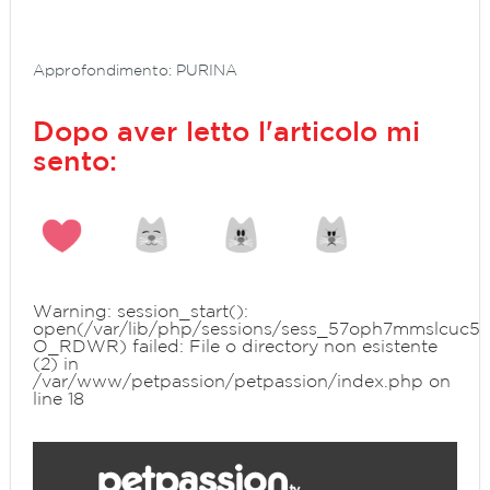
Approfondimento: PURINA
Dopo aver letto l'articolo mi
sento:
Warning
: session_start():
open(/var/lib/php/sessions/sess_57oph7mmslcuc5m
O_RDWR) failed: File o directory non esistente
(2) in
/var/www/petpassion/petpassion/index.php
on
line
18