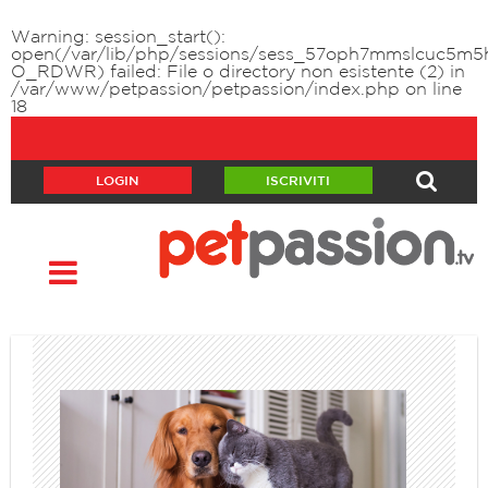
Warning
: session_start():
open(/var/lib/php/sessions/sess_57oph7mmslcuc5m5h
O_RDWR) failed: File o directory non esistente (2) in
/var/www/petpassion/petpassion/index.php
on line
18
LOGIN
ISCRIVITI