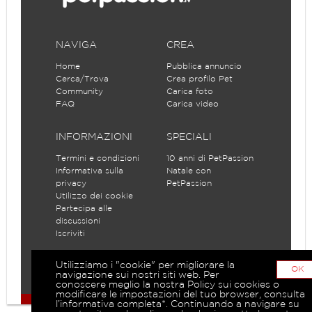
NAVIGA
CREA
Home
Pubblica annuncio
Cerca/Trova
Crea profilo Pet
Community
Carica foto
FAQ
Carica video
INFORMAZIONI
SPECIALI
Termini e condizioni
10 anni di PetPassion
Informativa sulla
Natale con
privacy
PetPassion
Utilizzo dei cookie
Partecipa alle
discussioni
Iscriviti
Utilizziamo i "cookie" per migliorare la
OK
navigazione sui nostri siti web. Per
conoscere meglio la nostra Policy sui cookies o
modificare le impostazioni del tuo browser, consulta
l’informativa completa*. Continuando a navigare su