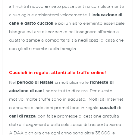
affinchè il nuovo arrivato possa sentirsi completamente
a suo agio e ambientarsi velocemente. L’
educazione di
cane e gatto
cuccioli
è poi un altro elemento essenziale:
bisogna evitare discordanze nell’insegnare all’amico a
quattro zampe a comportarsi sia negli spazi di casa che
con gli altri membri della famiglia.
Cuccioli in regalo: attenti alle truffe online!
Nel
periodo di Natale
si moltiplicano le
richieste di
adozione di cani
, soprattutto di razza. Per questo
motivo, molte truffe sono in agguato. Molti siti Internet
o annunci di adozioni promettono in regalo
cuccioli
di
cani di razza
, con false promesse di cessione gratuita
dietro il pagamento delle sole spese di trasporto aereo.
AIDAA dichiara che ogni anno sono oltre 35.000 le