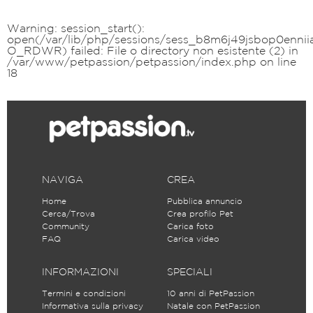
Warning
: session_start():
open(/var/lib/php/sessions/sess_b8m6j49jsbop0enniia
O_RDWR) failed: File o directory non esistente (2) in
/var/www/petpassion/petpassion/index.php
on line
18
NAVIGA
CREA
Home
Pubblica annuncio
Cerca/Trova
Crea profilo Pet
Community
Carica foto
FAQ
Carica video
INFORMAZIONI
SPECIALI
Termini e condizioni
10 anni di PetPassion
Informativa sulla privacy
Natale con PetPassion