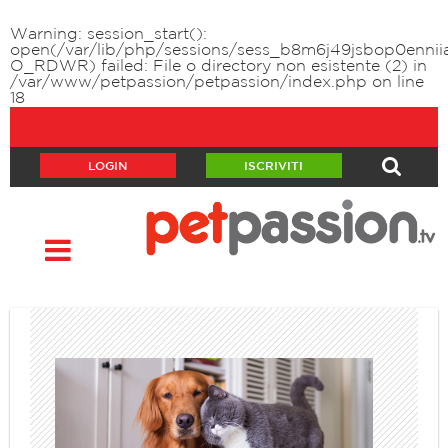
Warning
: session_start():
open(/var/lib/php/sessions/sess_b8m6j49jsbop0enniia
O_RDWR) failed: File o directory non esistente (2) in
/var/www/petpassion/petpassion/index.php
on line
18
LOGIN
ISCRIVITI