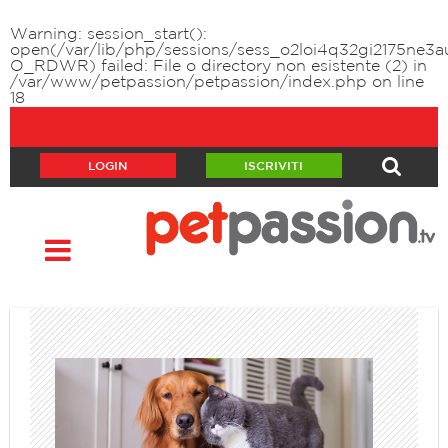
Warning
: session_start():
open(/var/lib/php/sessions/sess_o2loi4q32gi2175ne3a
O_RDWR) failed: File o directory non esistente (2) in
/var/www/petpassion/petpassion/index.php
on line
18
LOGIN
ISCRIVITI