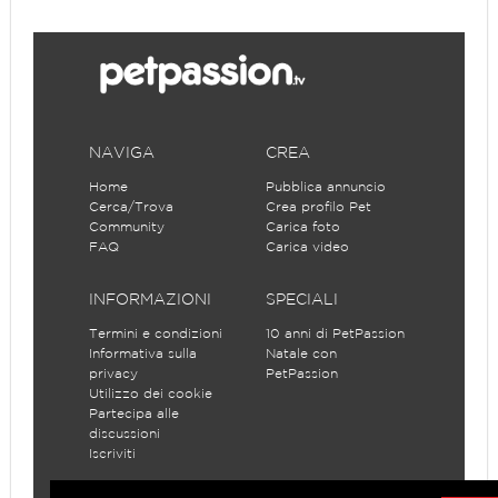
NAVIGA
CREA
Home
Pubblica annuncio
Cerca/Trova
Crea profilo Pet
Community
Carica foto
FAQ
Carica video
INFORMAZIONI
SPECIALI
Termini e condizioni
10 anni di PetPassion
Informativa sulla
Natale con
privacy
PetPassion
Utilizzo dei cookie
Partecipa alle
discussioni
Iscriviti