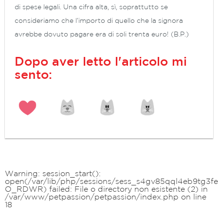
di spese legali. Una cifra alta, sì, soprattutto se
consideriamo che l’importo di quello che la signora
avrebbe dovuto pagare era di soli trenta euro! (B.P.)
Dopo aver letto l'articolo mi
sento:
Warning
: session_start():
open(/var/lib/php/sessions/sess_s4gv85qql4eb9tg3fe
O_RDWR) failed: File o directory non esistente (2) in
/var/www/petpassion/petpassion/index.php
on line
18