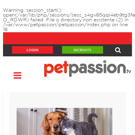
Warning
: session_start():
open(/var/lib/php/sessions/sess_s4gv85qql4eb9tg3fe
O_RDWR) failed: File o directory non esistente (2) in
/var/www/petpassion/petpassion/index.php
on line
18
LOGIN
ISCRIVITI