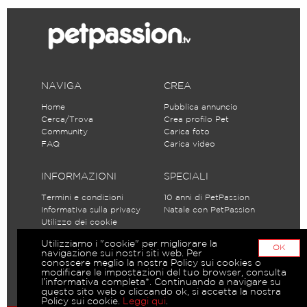
NAVIGA
CREA
Home
Pubblica annuncio
Cerca/Trova
Crea profilo Pet
Community
Carica foto
FAQ
Carica video
INFORMAZIONI
SPECIALI
Termini e condizioni
10 anni di PetPassion
Informativa sulla privacy
Natale con PetPassion
Utilizzo dei cookie
Partecipa alle discussioni
Utilizziamo i "cookie" per migliorare la
Iscriviti
OK
navigazione sui nostri siti web. Per
conoscere meglio la nostra Policy sui cookies o
modificare le impostazioni del tuo browser, consulta
l’informativa completa*. Continuando a navigare su
questo sito web o cliccando ok, si accetta la nostra
Policy sui cookie.
Leggi qui
.