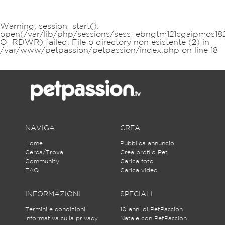
Warning
: session_start():
open(/var/lib/php/sessions/sess_ebngtm121cgaipmos18
O_RDWR) failed: File o directory non esistente (2) in
/var/www/petpassion/petpassion/index.php
on line
18
NAVIGA
CREA
Home
Pubblica annuncio
Cerca/Trova
Crea profilo Pet
Community
Carica foto
FAQ
Carica video
INFORMAZIONI
SPECIALI
Termini e condizioni
10 anni di PetPassion
Informativa sulla privacy
Natale con PetPassion