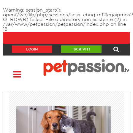
Warning
: session_start():
open(/var/lib/php/sessions/sess_ebngtm121cgaipmos1
O_RDWR) failed: File o directory non esistente (2) in
/var/www/petpassion/petpassion/index.php
on line
18
LOGIN
ISCRIVITI