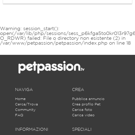
Warning
: session_start():
open(/var/lib/php/sessions/sess_p6kfga5to0kr013r97g
O_RDWR) failed: File o directory non esistente (2) in
/var/www/petpassion/petpassion/index.php
on line
18
NAVIGA
CREA
Home
Pubblica annuncio
Cerca/Trova
Crea profilo Pet
Community
Carica foto
FAQ
Carica video
INFORMAZIONI
SPECIALI