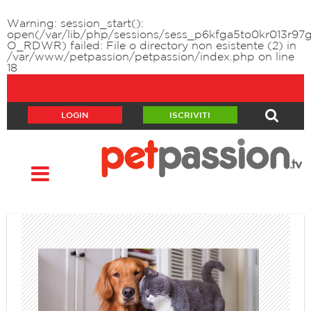
Warning
: session_start():
open(/var/lib/php/sessions/sess_p6kfga5to0kr013r97
O_RDWR) failed: File o directory non esistente (2) in
/var/www/petpassion/petpassion/index.php
on line
18
LOGIN
ISCRIVITI