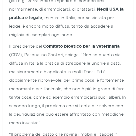
gatto gli verrà inoltre impedito di comportarsi
normalmente, di arrampicarsi, di grattarsi.
Negli USA la
pratica è legale
, mentre in Italia, pur se vietata per
legge, è ancora molto diffusa, tanto da accadere a
migliaia di esemplari ogni anno.
Il presidente del
Comitato bioetico per la veterinaria
(CBV), Pasqualino Santori, spiega: “Non so quanto sia
diffusa in Italia la pratica di strappare le unghie a gatti,
ma sicuramente è applicata in molti Paesi. Ed è
doppiamente riprovevole: per prima cosa, è fortemente
menomante per l’animale, che non è più in grado di fare
tante cose, come ad esempio arrampicarsi sugli alberi. In
secondo luogo, il problema che si tenta di risolvere con
la deungulazione può essere affrontato con metodiche
meno invasive”.
“Il problema del gatto che rovina i mobili e i tappeti,”