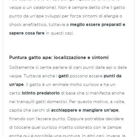
vespa o un calabrone). Non è sempre detto che il gatto
punto da un’ape sviluppi per forza sintomi di allergia o
shock anafilattico, tuttavia è
meglio essere preparati e
sapere cosa fare
in questi casi.
Puntura gatto ape: localizzazione e sintomi
Solitamente si sente parlare di cani punti dalle api o dalle
vespe. Tuttavia anche i
gatti
possono essere
punti da
un’ape
. Il gatto è un animale molto curioso e ha un
certo
istinto predatorio
di base che si manifesta anche
nei tranquilli gatti domestici. Per questo motivo, a volte,
capita che cerchi di
acchiappare e mangiare un’ape
,
finendo con l’essere punto. Oppure potrebbe decidere
di toccare quel curioso insetto colorato con le zampe:
anche qui è possibile una puntura. In altri casi, invece, la