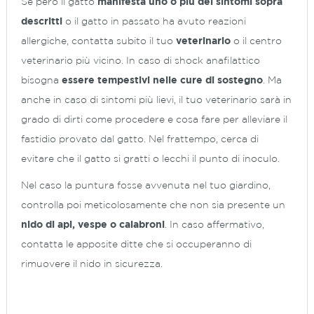
Se però il gatto
manifesta uno o più dei sintomi sopra
descritti
o il gatto in passato ha avuto reazioni
allergiche, contatta subito il tuo
veterinario
o il centro
veterinario più vicino. In caso di shock anafilattico
bisogna
essere tempestivi nelle cure di sostegno
. Ma
anche in caso di sintomi più lievi, il tuo veterinario sarà in
grado di dirti come procedere e cosa fare per alleviare il
fastidio provato dal gatto. Nel frattempo, cerca di
evitare che il gatto si gratti o lecchi il punto di inoculo.
Nel caso la puntura fosse avvenuta nel tuo giardino,
controlla poi meticolosamente che non sia presente un
nido di api, vespe o calabroni
. In caso affermativo,
contatta le apposite ditte che si occuperanno di
rimuovere il nido in sicurezza.