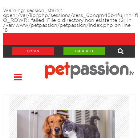
Warning
: session_start():
open(/var/lib/php/sessions/sess_6pnqrn45b4fujrnh4
O_RDWR) failed: File o directory non esistente (2) in
/var/www/petpassion/petpassion/index.php
on line
18
LOGIN
ISCRIVITI