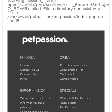
Warning
: session_start():
open(/var/lib/php/sessions/sess_6pnqrn45b4fujrn
O_RDWR) failed: File o directory non esistente
(2) in
/var/www/petpassion/petpassion/index.php
on
line
18
NAVIGA
CREA
Home
Pubblica annuncio
Cerca/Trova
Crea profilo Pet
Community
Carica foto
FAQ
Carica video
INFORMAZIONI
SPECIALI
Termini e condizioni
10 anni di PetPassion
Informativa sulla
Natale con
privacy
PetPassion
Utilizzo dei cookie