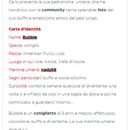
Ce lo presenta la sua padroncina umana, che ha
condiviso con la
community
tante splendide
foto
del
suo buffo e amatissimo amico dal pelo lungo.
Carta d’identità
Nome:
Bubble
Specie:
coniglio
Razza:
American Fuzzy Lop
Luogo in cui vive:
Aosta, Valle d’Aosta
Mamma umana:
nady69
Segni particolari:
buffo e socievolissimo
Curiosità:
combina sempre qualcosa di divertente: una
volta si è infilato da solo in una teglia da dolce e poi ha
cominciato a guardarsi intorno…
Bubble è un
coniglietto
di 5 anni e mezzo: affettuoso,
coccolone, buffo e divertente. La sua mamma umana
dice di lui: