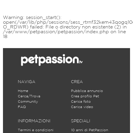
Warning
: session_start():
open(/var/lib/php/sessions/sess_rtrnf32kem43qogq10
O_RDWR) failed: File o directory non esistente (2) in
/var/www/petpassion/petpassion/index.php
on line
18
NAVIGA
CREA
Home
Pubblica annuncio
Cerca/Trova
Crea profilo Pet
Community
Carica foto
FAQ
Carica video
INFORMAZIONI
SPECIALI
Termini e condizioni
10 anni di PetPassion