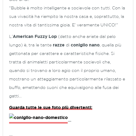
“
Bubble è molto intelligente e socievole con tutti. Con la
sua vivacità ha riempito la nostra casa e, soprattutto, la
nostra vita di tantissima gioia.
E’ veramente UNICO!
”
L’
American Fuzzy Lop
(detto anche ariete dal pelo
lungo) è, tra le tante
razze
di
coniglio nano
, quella più
gettonata per carattere e caratteristiche fisiche. Si
tratta di animaletti particolarmente socievoli che,
quando si trovano a loro agio con il proprio umano,
mostrano un atteggiamento particolarmente rilassato e
buffo, emettendo suoni che equivalgono alle fusa dei
gatti…
Guarda tutte le sue foto più divertenti:
—