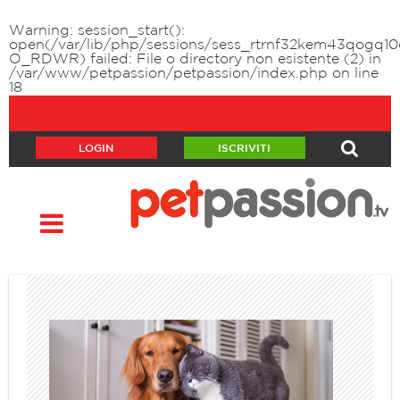
Warning
: session_start():
open(/var/lib/php/sessions/sess_rtrnf32kem43qogq10
O_RDWR) failed: File o directory non esistente (2) in
/var/www/petpassion/petpassion/index.php
on line
18
LOGIN
ISCRIVITI