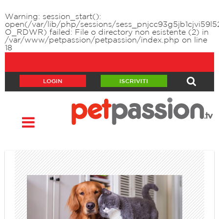
Warning
: session_start():
open(/var/lib/php/sessions/sess_pnjcc93g5jb1cjvi59l
O_RDWR) failed: File o directory non esistente (2) in
/var/www/petpassion/petpassion/index.php
on line
18
LOGIN
ISCRIVITI