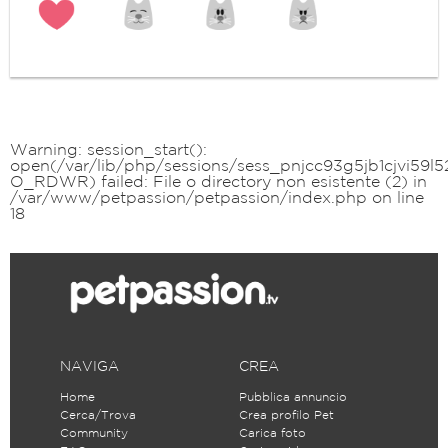
Warning
: session_start():
open(/var/lib/php/sessions/sess_pnjcc93g5jb1cjvi59l
O_RDWR) failed: File o directory non esistente (2) in
/var/www/petpassion/petpassion/index.php
on line
18
NAVIGA
CREA
Home
Pubblica annuncio
Cerca/Trova
Crea profilo Pet
Community
Carica foto