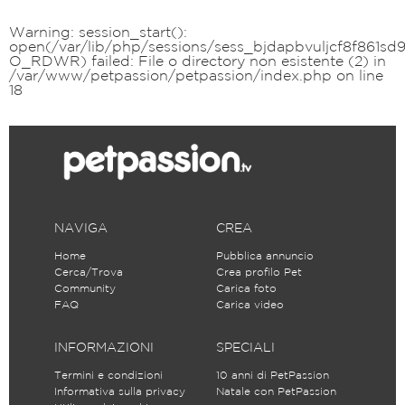
Warning
: session_start():
open(/var/lib/php/sessions/sess_bjdapbvuljcf8f861sd9
O_RDWR) failed: File o directory non esistente (2) in
/var/www/petpassion/petpassion/index.php
on line
18
NAVIGA
CREA
Home
Pubblica annuncio
Cerca/Trova
Crea profilo Pet
Community
Carica foto
FAQ
Carica video
INFORMAZIONI
SPECIALI
Termini e condizioni
10 anni di PetPassion
Informativa sulla privacy
Natale con PetPassion