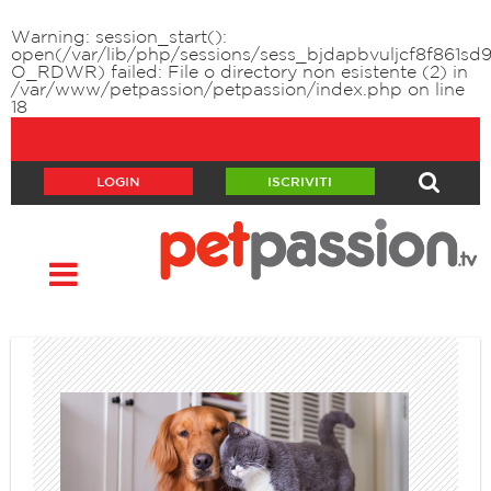
Warning
: session_start():
open(/var/lib/php/sessions/sess_bjdapbvuljcf8f861sd9
O_RDWR) failed: File o directory non esistente (2) in
/var/www/petpassion/petpassion/index.php
on line
18
LOGIN
ISCRIVITI