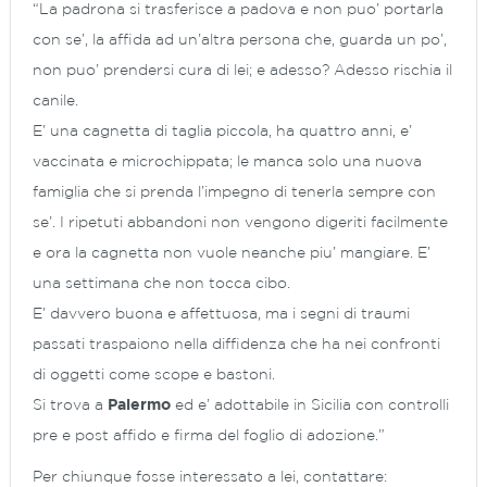
“La padrona si trasferisce a padova e non puo’ portarla
con se’, la affida ad un’altra persona che, guarda un po’,
non puo’ prendersi cura di lei; e adesso? Adesso rischia il
canile.
E’ una cagnetta di taglia piccola, ha quattro anni, e’
vaccinata e microchippata; le manca solo una nuova
famiglia che si prenda l’impegno di tenerla sempre con
se’. I ripetuti abbandoni non vengono digeriti facilmente
e ora la cagnetta non vuole neanche piu’ mangiare. E’
una settimana che non tocca cibo.
E’ davvero buona e affettuosa, ma i segni di traumi
passati traspaiono nella diffidenza che ha nei confronti
di oggetti come scope e bastoni.
Si trova a
Palermo
ed e’ adottabile in Sicilia con controlli
pre e post affido e firma del foglio di adozione.”
Per chiunque fosse interessato a lei, contattare: