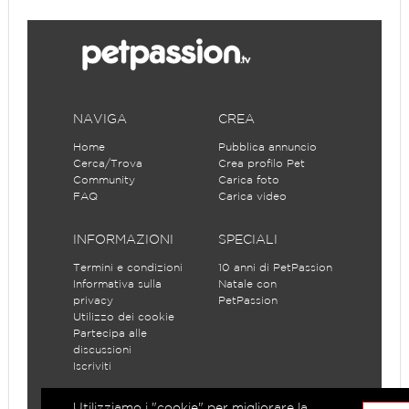
NAVIGA
CREA
Home
Pubblica annuncio
Cerca/Trova
Crea profilo Pet
Community
Carica foto
FAQ
Carica video
INFORMAZIONI
SPECIALI
Termini e condizioni
10 anni di PetPassion
Informativa sulla
Natale con
privacy
PetPassion
Utilizzo dei cookie
Partecipa alle
discussioni
Iscriviti
Utilizziamo i "cookie" per migliorare la