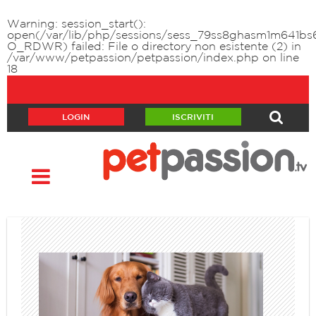
Warning
: session_start():
open(/var/lib/php/sessions/sess_79ss8ghasm1m641bs
O_RDWR) failed: File o directory non esistente (2) in
/var/www/petpassion/petpassion/index.php
on line
18
LOGIN
ISCRIVITI