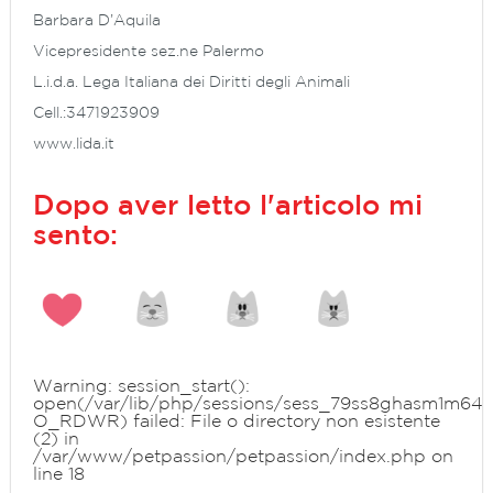
Barbara D’Aquila
Vicepresidente sez.ne Palermo
L.i.d.a. Lega Italiana dei Diritti degli Animali
Cell.:3471923909
www.lida.it
Dopo aver letto l'articolo mi
sento:
Warning
: session_start():
open(/var/lib/php/sessions/sess_79ss8ghasm1m64
O_RDWR) failed: File o directory non esistente
(2) in
/var/www/petpassion/petpassion/index.php
on
line
18